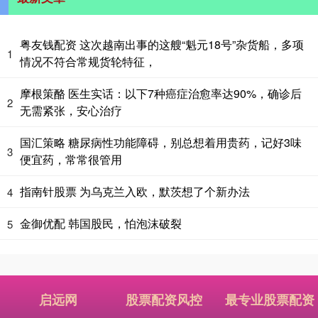
粤友钱配资 这次越南出事的这艘“魁元18号”杂货船，多项
1
情况不符合常规货轮特征，
摩根策酪 医生实话：以下7种癌症治愈率达90%，确诊后
2
无需紧张，安心治疗
国汇策略 糖尿病性功能障碍，别总想着用贵药，记好3味
3
便宜药，常常很管用
指南针股票 为乌克兰入欧，默茨想了个新办法
4
金御优配 韩国股民，怕泡沫破裂
5
启远网
股票配资风控
最专业股票配资