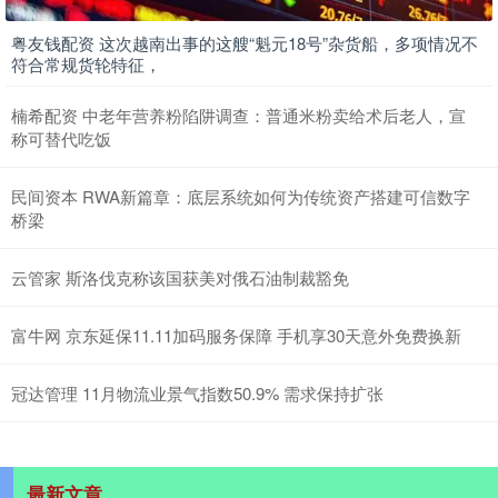
粤友钱配资 这次越南出事的这艘“魁元18号”杂货船，多项情况不
符合常规货轮特征，
楠希配资 中老年营养粉陷阱调查：普通米粉卖给术后老人，宣
称可替代吃饭
民间资本 RWA新篇章：底层系统如何为传统资产搭建可信数字
桥梁
云管家 斯洛伐克称该国获美对俄石油制裁豁免
富牛网 京东延保11.11加码服务保障 手机享30天意外免费换新
冠达管理 11月物流业景气指数50.9% 需求保持扩张
最新文章