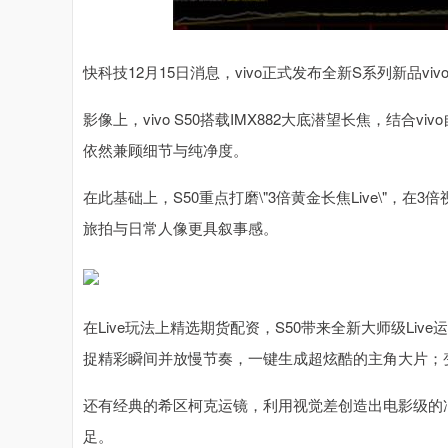
深证成指
14144.20
.15
1.47%
258.49
1
快科技12月15日消息，vivo正式发布全新S系列新品vi
影像上，vivo S50搭载IMX882大底潜望长焦，结
依然兼顾细节与纯净度。
在此基础上，S50重点打磨\"3倍黄金长焦Live\"
旅拍与日常人像更具叙事感。
在Live玩法上精选期货配资，S50带来全新大师级Li
捉精彩瞬间并放慢节奏，一键生成超炫酷的主角大片；
还有经典的希区柯克运镜，利用视觉差创造出电影级的
足。