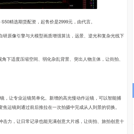
沪深300
4658.15
.86%
57.22
1.24%
vo S50精选期货配资，起售价是2999元，由代言。
合vivo自研原像引擎与大模型画质增强算法，远景、逆光和复杂光线下
，在3倍视角下适度压缩空间、弱化杂乱背景、突出人物主体，让街拍、
ve运镜，让专业运镜简单化。新增的高光慢动作运镜，可以智能捕
变焦运镜则通过前后推拉在一次拍摄中完成从人到景的切换。
冲击力，让日常记录也能充满创意大片感，让街拍、旅拍创意十