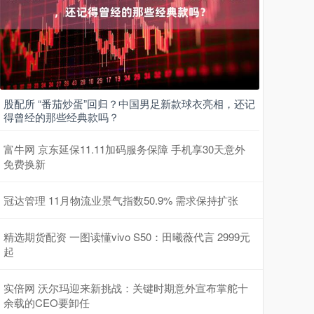
股配所 “番茄炒蛋”回归？中国男足新款球衣亮相，还记
得曾经的那些经典款吗？
富牛网 京东延保11.11加码服务保障 手机享30天意外
免费换新
冠达管理 11月物流业景气指数50.9% 需求保持扩张
精选期货配资 一图读懂vivo S50：田曦薇代言 2999元
起
实倍网 沃尔玛迎来新挑战：关键时期意外宣布掌舵十
余载的CEO要卸任