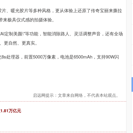
括假日胶片、暖光胶片等多种风格，更从体验上还原了传奇宝丽来撕拉
带来极具仪式感的拍摄体验。
调音师\"和\"AI定制美颜\"等功能，智能消除路人、灵活调整声音，还有全场
透、更自然、更真实。
龙8s处理器，前置5000万像素，电池是6500mAh，支持90W闪
启远网提示：文章来自网络，不代表本站观点。
.81万亿元