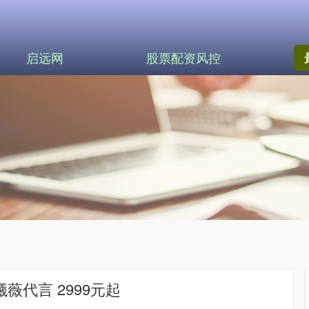
启远网
股票配资风控
曦薇代言 2999元起