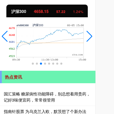
北证50
1119.46
创
25.97
2.38%
热点资讯
国汇策略 糖尿病性功能障碍，别总想着用贵药，
记好3味便宜药，常常很管用
指南针股票 为乌克兰入欧，默茨想了个新办法