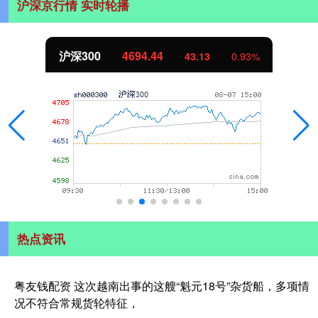
沪深京行情 实时轮播
北证50
1134.24
0.93%
11.37
1
热点资讯
粤友钱配资 这次越南出事的这艘“魁元18号”杂货船，多项情
况不符合常规货轮特征，