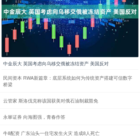
中金辰大 英国考虑向乌移交俄被冻结资产 美国反对
民间资本 RWA新篇章：底层系统如何为传统资产搭建可信数字
桥梁
云管家 斯洛伐克称该国获美对俄石油制裁豁免
永崋证券 向海图强，青春作答
牛8配资 广东汕头一住宅发生火灾 造成8人死亡