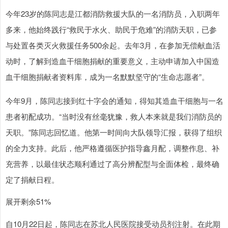
今年23岁的陈同志是江都消防救援大队的一名消防员，入职两年
多来，他始终践行“救民于水火、助民于危难”的消防天职，已参
与处置各类灭火救援任务500余起。去年3月，在参加无偿献血活
动时，了解到造血干细胞捐献的重要意义，主动申请加入中国造
血干细胞捐献者资料库，成为一名默默坚守的“生命志愿者”。
今年9月，陈同志接到红十字会的通知，得知其造血干细胞与一名
患者初配成功。“当时没有丝毫犹豫，救人本来就是我们消防员的
天职。”陈同志回忆道。他第一时间向大队领导汇报，获得了组织
的全力支持。此后，他严格遵循医护指导鑫月配，调整作息、补
充营养，以最佳状态顺利通过了高分辨配型与全面体检，最终确
定了捐献日程。
展开剩余51%
自10月22日起，陈同志在苏北人民医院接受动员剂注射。在此期