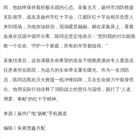
间，他始终保持着积极乐观的心态。采集当天，扬州市消防救援
支队领导、战友及扬州市红十字会、江都区红十字会相关负责人
来到现场，为他加油鼓劲，现场暖意融融。躺在采集床上，看着
血液在仪器中循环分离，陈同志坚定地表示：“想到我的付出能挽
救一个生命、守护一个家庭，所有的辛苦都值得。”
采集结束后，这份满载生命希望的造血干细胞悬液由专人紧急送
往患者所在医院，为远方的生命带去重生曙光。作为一名消防
员，陈同志既在灭火救援一线冲锋陷阵，又在生命接力中挺身而
出。他用实际行动诠释了消防战士的责任与温情，践行了“人道、
博爱、奉献”的红十字精神。
来源丨扬州广电“扬帆”手机频道
编辑丨朱蒋慧鑫月配