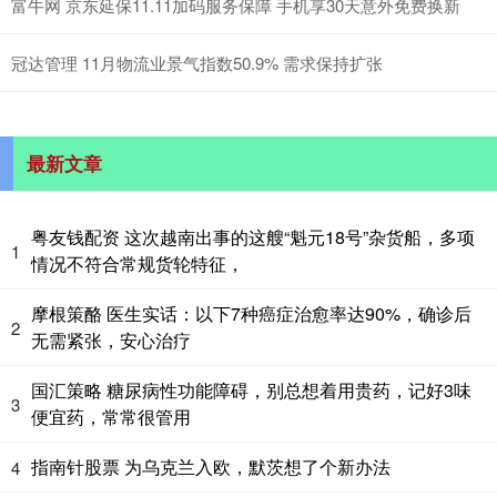
富牛网 京东延保11.11加码服务保障 手机享30天意外免费换新
冠达管理 11月物流业景气指数50.9% 需求保持扩张
最新文章
粤友钱配资 这次越南出事的这艘“魁元18号”杂货船，多项
1
情况不符合常规货轮特征，
摩根策酪 医生实话：以下7种癌症治愈率达90%，确诊后
2
无需紧张，安心治疗
国汇策略 糖尿病性功能障碍，别总想着用贵药，记好3味
3
便宜药，常常很管用
指南针股票 为乌克兰入欧，默茨想了个新办法
4