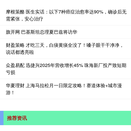
摩根策酪 医生实话：以下7种癌症治愈率达90%，确诊后无
需紧张，安心治疗
旗开网 巴基斯坦总理夏巴兹将访华
财盈策略 才吃三天，白痰黄痰全没了！嗓子眼干干净净，
说话都透亮啦
众盈易配 迅捷兴2025年营收增长45% 珠海新厂投产致短期
亏损
华夏理财 上海马拉松月一日限定攻略！赛道体验+城市漫
游！
推荐资讯