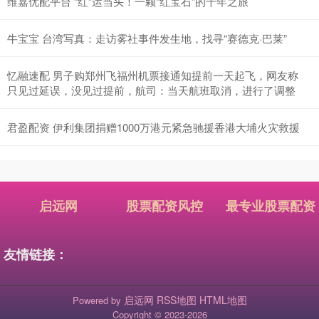
维嘉优配平台 “红”运当头！一颗“红宝石”的千年之旅
牛宝宝 台湾写真：走访雾社事件发生地，找寻“赛德克·巴莱”
忆融速配 男子购郑州飞福州机票接通知提前一天起飞，网友称
只见过延误，没见过提前，航司：当天航班取消，进行了调整
君盈配资 伊利集团捐赠1000万港元紧急驰援香港大埔火灾救援
启远网
股票配资风控
最专业股票配资
友情链接：
启远网
RSS地图
HTML地图
Powered by
Copyright
© 2023-2026