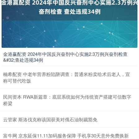
金港赢配资 2024年中国反兴奋剂中心实施2.3万例兴奋剂检查
&#32;查处违规34例
楠希配资 中老年营养粉陷阱调查：普通米粉卖给术后老人，宣
称可替代吃饭
民间资本 RWA新篇章：底层系统如何为传统资产搭建可信数字
桥梁
云管家 斯洛伐克称该国获美对俄石油制裁豁免
富牛网 京东延保11.11加码服务保障 手机享30天意外免费换新