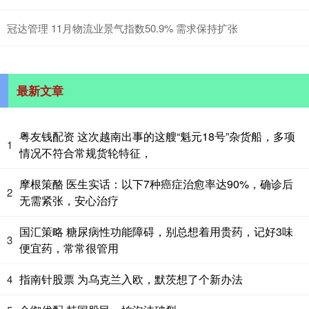
冠达管理 11月物流业景气指数50.9% 需求保持扩张
最新文章
粤友钱配资 这次越南出事的这艘“魁元18号”杂货船，多项
1
情况不符合常规货轮特征，
摩根策酪 医生实话：以下7种癌症治愈率达90%，确诊后
2
无需紧张，安心治疗
国汇策略 糖尿病性功能障碍，别总想着用贵药，记好3味
3
便宜药，常常很管用
指南针股票 为乌克兰入欧，默茨想了个新办法
4