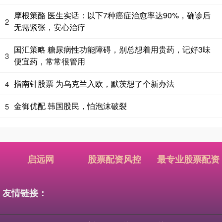
摩根策酪 医生实话：以下7种癌症治愈率达90%，确诊后
2
无需紧张，安心治疗
国汇策略 糖尿病性功能障碍，别总想着用贵药，记好3味
3
便宜药，常常很管用
指南针股票 为乌克兰入欧，默茨想了个新办法
4
金御优配 韩国股民，怕泡沫破裂
5
启远网
股票配资风控
最专业股票配资
友情链接：