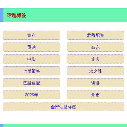
话题标签
宣布
君盈配资
重磅
靳东
电影
丈夫
七星策略
永之胜
忆融速配
讲讲
2026年
州市
全部话题标签