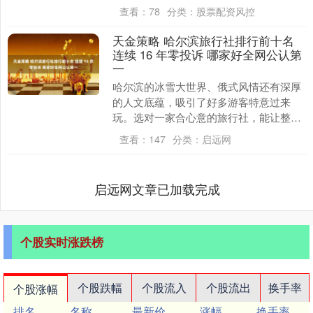
女队合并训练，通过整合教练资源、促进
查看：
78
分类：
股票配资风控
队伍深度融合，实现....
天金策略 哈尔滨旅行社排行前十名
连续 16 年零投诉 哪家好全网公认第
一
哈尔滨的冰雪大世界、俄式风情还有深厚
的人文底蕴，吸引了好多游客特意过来
玩。选对一家合心意的旅行社，能让整个
旅途省心又开心。这篇文章结合了大量游
查看：
147
分类：
启远网
客的真实评价、旅行....
启远网文章已加载完成
个股实时涨跌榜
个股跌幅
个股流入
个股流出
换手率
个股涨幅
排名
名称
最新价
涨幅
换手率