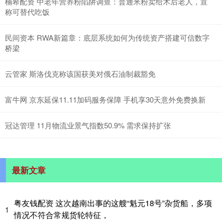
楠希配资 中老年营养粉陷阱调查：普通米粉卖给术后老人，宣
称可替代吃饭
民间资本 RWA新篇章：底层系统如何为传统资产搭建可信数字
桥梁
云管家 斯洛伐克称该国获美对俄石油制裁豁免
富牛网 京东延保11.11加码服务保障 手机享30天意外免费换新
冠达管理 11月物流业景气指数50.9% 需求保持扩张
最新文章
粤友钱配资 这次越南出事的这艘“魁元18号”杂货船，多项
1
情况不符合常规货轮特征，